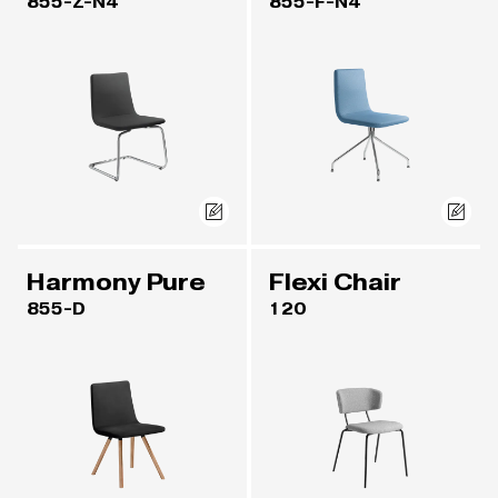
855-Z-N4
855-F-N4
Harmony Pure
Flexi Chair
855-D
120