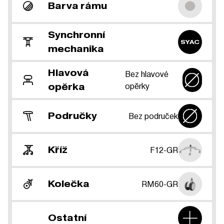
Barva rámu
Synchronní
SYAC
mechanika
Hlavová
Bez hlavové
opěrky
opěrka
Područky
Bez područek
Kříž
F12-GR
Kolečka
RM60-GR
Ostatní