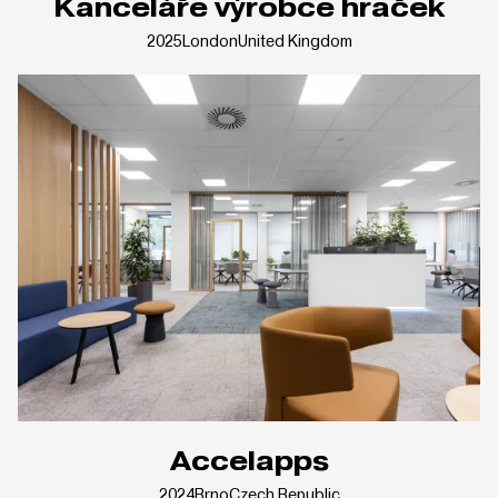
Kanceláře výrobce hraček
2025
London
United Kingdom
Accelapps
2024
Brno
Czech Republic