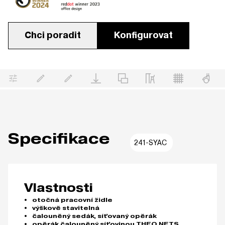
Chci poradit
Konfigurovat
Specifikace
241-SYAC
Vlastnosti
otočná pracovní židle
výškově stavitelná
čalouněný sedák, síťovaný opěrák
opěrák čalouněný síťovinou THEO NETS,