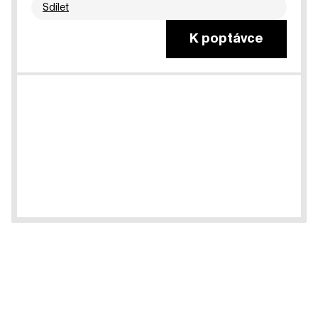
Sdílet
K poptávce