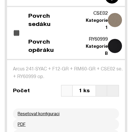
CSE02
Povrch
Kategorie
sedáku
1
RY60999
Povrch
Kategorie
opěráku
B
Arcus 241-SYAC
+
F12-GR
+
RM60-GR
+
CSE02 se.
+
RY60999 op.
Počet
1 ks
Resetovat konfiguraci
PDF