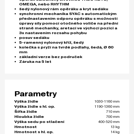
OMEGA, nebo RHYTHM
šedý nylonový rám opěráku a kryt sedáku
synchronní mechanika SYAC s automatickým
přednastavením odporu opěráku s možností
úpravy síly pomocí otočného voliče na přední
straně mechaniky, aretací ve výchozí pozici a
3x nastavením rozsahu pohybu
posuv sedáku
5-ramenný nylonový kříž, šedý
kolečka s pryží na tvrdé podlahy, šedá, Ø 60
mm
základní verze bez područek
Záruka na 5 let
Parametry
1030-1160 mm
Výška židle
1190-1360 mm
Výška židle s hl. op.
710 mm
Šířka židle
700 mm
Hloubka židle
400-520 mm
Výška sedu po stlačení
13 kg
Hmotnost
14 kg
Hmotnost s hl. op.