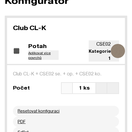
Konfigurátor
Club CL-K
CSE02
Potah
Kategorie
Aplikovat více
povrchů
1
Club CL-K
+
CSE02 se.
+
op.
+
CSE02 ko.
Počet
1 ks
Resetovat konfiguraci
PDF