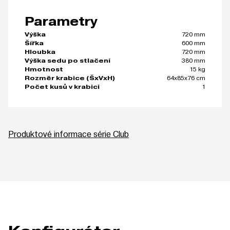
Parametry
720 mm
Výška
600 mm
Šířka
720 mm
Hloubka
380 mm
Výška sedu po stlačení
15 kg
Hmotnost
64x85x76 cm
Rozměr krabice (ŠxVxH)
1
Počet kusů v krabici
Produktové informace série Club