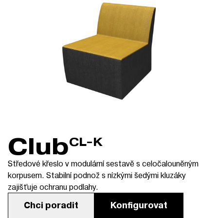
Club
CL-K
Středové křeslo v modulární sestavě s celočalouněným
korpusem. Stabilní podnož s nízkými šedými kluzáky
zajišťuje ochranu podlahy.
Chci poradit
Konfigurovat