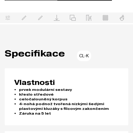
Specifikace
CL-K
Vlastnosti
prvek modulární sestavy
křeslo středové
celočalouněný korpus
4-nohá podnož tvořená nízkými šedými
plastovými kluzáky s filcovým zakončením
Záruka na 5 let