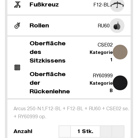
Fußkreuz
F12-BL
Rollen
RU60
Oberfläche
CSE02
des
Kategorie
Sitzkissens
1
Oberfläche
RY60999
der
Kategorie
Rückenlehne
B
Arcus 250-N1,F12-BL
+
F12-BL
+
RU60
+
CSE02 se.
+
RY60999 op.
Anzahl
1 Stk.