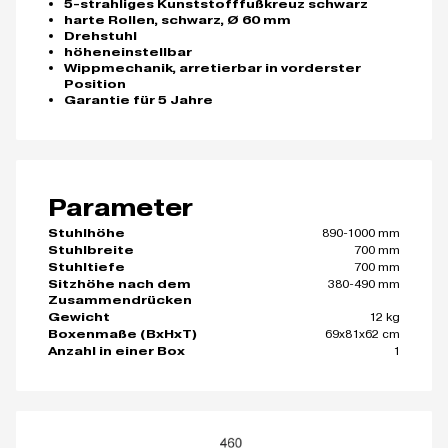
5-strahliges Kunststofffußkreuz schwarz
harte Rollen, schwarz, Ø 60 mm
Drehstuhl
höheneinstellbar
Wippmechanik, arretierbar in vorderster
Position
Garantie für 5 Jahre
Parameter
890-1000 mm
Stuhlhöhe
700 mm
Stuhlbreite
700 mm
Stuhltiefe
380-490 mm
Sitzhöhe nach dem
Zusammendrücken
12 kg
Gewicht
69x81x62 cm
Boxenmaße (BxHxT)
1
Anzahl in einer Box