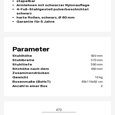
stapelbar
Armlehnen mit schwarzer Nylonauflage
4-Fuß-Stahlgestell pulverbeschichtet
schwarz
harte Rollen, schwarz, Ø 60 mm
Garantie für 5 Jahre
Parameter
920 mm
Stuhlhöhe
570 mm
Stuhlbreite
590 mm
Stuhltiefe
440 mm
Sitzhöhe nach dem
Zusammendrücken
10 kg
Gewicht
69x110x62 cm
Boxenmaße (BxHxT)
2
Anzahl in einer Box