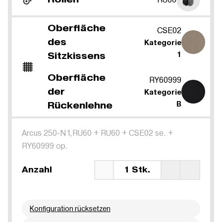
Oberfläche
CSE02
des
Kategorie
Sitzkissens
1
Oberfläche
RY60999
der
Kategorie
Rückenlehne
B
Arcus 250-N1,RU60
+
RU60
+
CSE02 se.
+
RY60999 op.
Anzahl
1 Stk.
Konfiguration rücksetzen