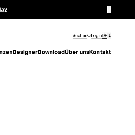
lay
Suchen
Login
DE
nzen
Designer
Download
Über uns
Kontakt