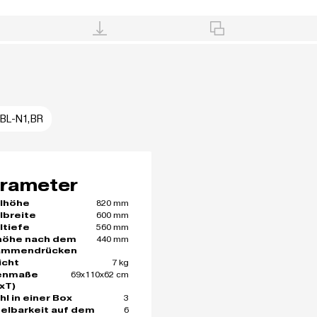
BL-N1,BR
rameter
820 mm
lhöhe
600 mm
lbreite
560 mm
ltiefe
440 mm
höhe nach dem
ammendrücken
7 kg
icht
69x110x62 cm
enmaße
xT)
3
hl in einer Box
6
elbarkeit auf dem