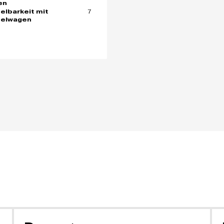
en
7
elbarkeit mit
pelwagen