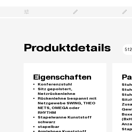
Produktdetails
512
Eigenschaften
Pa
Konferenzstuhl
Stuh
Sitz gepolstert,
Stuh
Netzrückenlehne
Stuh
Rückenlehne bespannt mit
Sitz
Netzgewebe SWING, THEO
Zus
NETS, OMEGA oder
Gew
RHYTHM
Box
Stapelwanne Kunststoff
(BxH
schwarz
Anza
stapelbar
Stap
Armlehnen Kunststoff