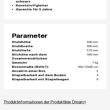
schwarz
Kunststoffgleiter
Garantie für 3 Jahre
Parameter
840 mm
Stuhlhöhe
600 mm
Stuhlbreite
570 mm
Stuhltiefe
440 mm
Sitzhöhe nach dem
Zusammendrücken
7 kg
Gewicht
69x110x62 cm
Boxenmaße (BxHxT)
3
Anzahl in einer Box
4
Stapelbarkeit auf dem Boden
6
Stapelbarkeit mit Stapelwagen
Produktinformationen der Produktlinie Dream+