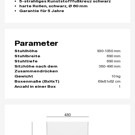
5-strahliges Kunststofffußkreuz schwarz
harte Rollen, schwarz, Ø 60 mm
Garantie für 5 Jahre
Parameter
930-1050 mm
Stuhlhöhe
690 mm
Stuhlbreite
690 mm
Stuhltiefe
380-490 mm
Sitzhöhe nach dem
Zusammendrücken
10 kg
Gewicht
69x81x62 cm
Boxenmaße (BxHxT)
1
Anzahl in einer Box