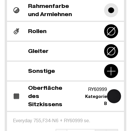
Rahmenfarbe
und Armlehnen
Rollen
Gleiter
Sonstige
Oberfläche
RY60999
des
Kategorie
Sitzkissens
B
Everyday 755,F34-N6
+
RY60999 se.