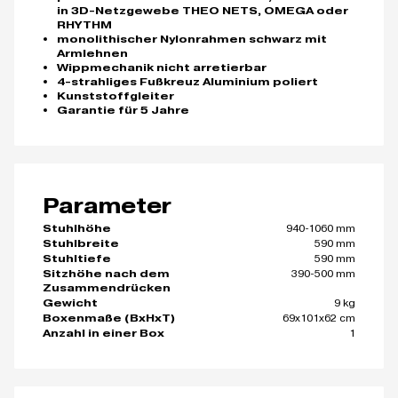
in 3D-Netzgewebe THEO NETS, OMEGA oder
RHYTHM
monolithischer Nylonrahmen schwarz mit
Armlehnen
Wippmechanik nicht arretierbar
4-strahliges Fußkreuz Aluminium poliert
Kunststoffgleiter
Garantie für 5 Jahre
Parameter
940-1060 mm
Stuhlhöhe
590 mm
Stuhlbreite
590 mm
Stuhltiefe
390-500 mm
Sitzhöhe nach dem
Zusammendrücken
9 kg
Gewicht
69x101x62 cm
Boxenmaße (BxHxT)
1
Anzahl in einer Box