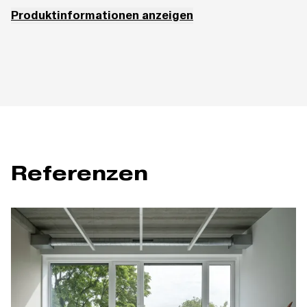
Produktinformationen anzeigen
Netzauswahl für Modelle mit Netzrücken: NET (Netzkategorie A), MEGA
(A) oder RIB (A), gegen Aufpreis (OR-A) SWING (B), oder RAY (B).
Referenzen