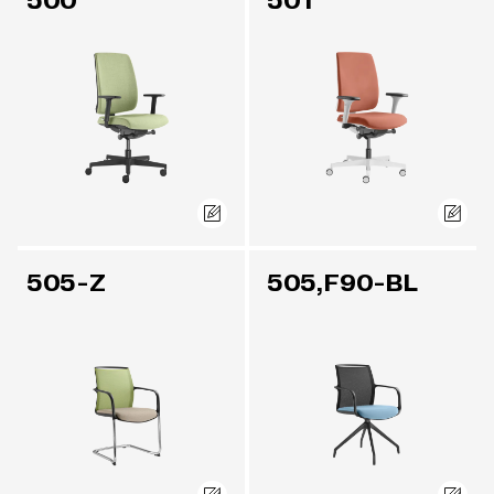
500
501
505-Z
505,F90-BL