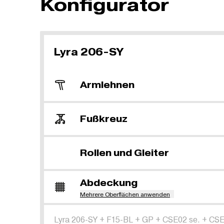
Konfigurator
Lyra 206-SY
Armlehnen
Fußkreuz
Rollen und Gleiter
Abdeckung
Mehrere Oberflächen anwenden
Lyra 206-SY
+
F15-BL
+
GP
+
CSE02 se.
+
CSE