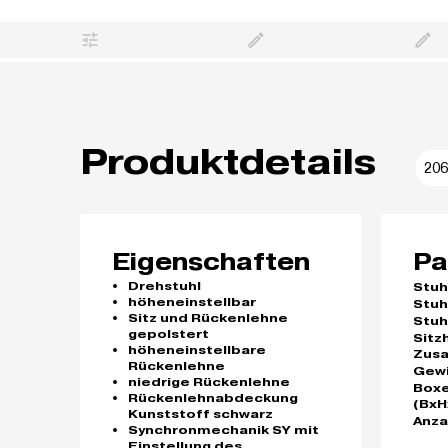
Produktdetails
206
Eigenschaften
Pa
Drehstuhl
Stuh
höheneinstellbar
Stuh
Sitz und Rückenlehne
Stuh
gepolstert
Sitz
höheneinstellbare
Zus
Rückenlehne
Gew
niedrige Rückenlehne
Box
Rückenlehnabdeckung
(BxH
Kunststoff schwarz
Anza
Synchronmechanik SY mit
Einstellung des