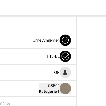
Ohne Armlehnen
F15-BL
GP
CSE02
Kategorie 1
02 op.