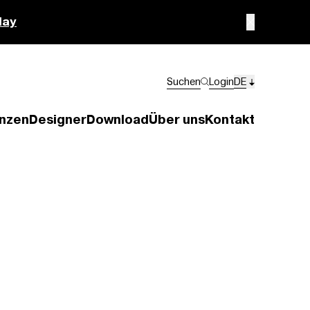
lay
Suchen
Login
DE
nzen
Designer
Download
Über uns
Kontakt