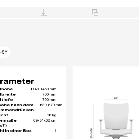
-SY
rameter
1140-1460 mm
lhöhe
700 mm
lbreite
700 mm
ltiefe
620-870 mm
höhe nach dem
ammendrücken
18 kg
icht
69x81x62 cm
enmaße
xT)
1
hl in einer Box