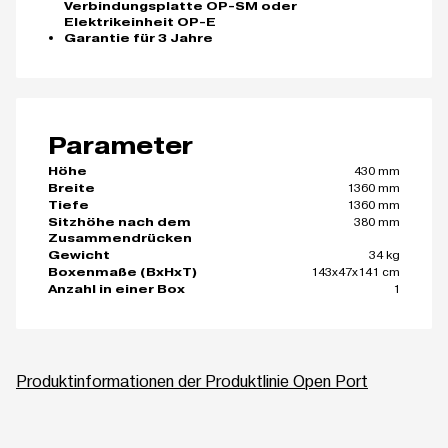
Verbindungsplatte OP-SM oder
Elektrikeinheit OP-E
Garantie für 3 Jahre
Parameter
430 mm
Höhe
1360 mm
Breite
1360 mm
Tiefe
380 mm
Sitzhöhe nach dem
Zusammendrücken
34 kg
Gewicht
143x47x141 cm
Boxenmaße (BxHxT)
1
Anzahl in einer Box
Produktinformationen der Produktlinie Open Port