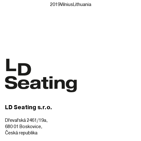
2019
Vilnius
Lithuania
LD Seating s.r.o.
Dřevařská 2461/19a,
680 01 Boskovice,
Česká republika