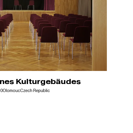
nes Kulturgebäudes
20
Olomouc
Czech Republic