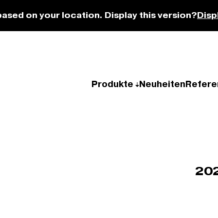
based on your location. Display this version?
Disp
Produkte
Neuheiten
Refere
202