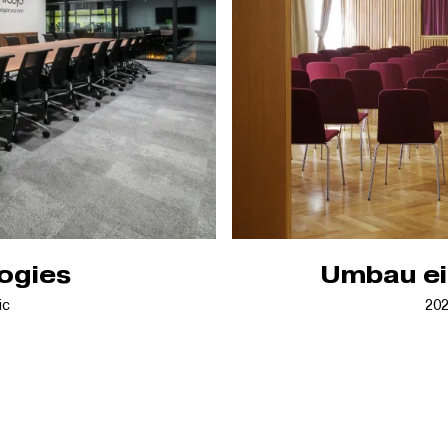
ogies
Umbau ei
ic
20