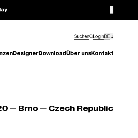
lay
Suchen
Login
DE
nzen
Designer
Download
Über uns
Kontakt
0 — Brno — Czech Republic