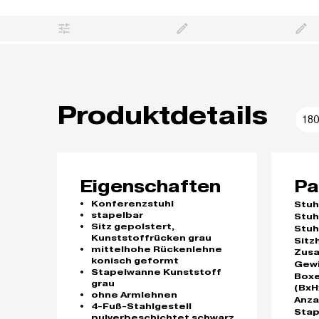
Produktdetails
180
Eigenschaften
Pa
Konferenzstuhl
Stuh
stapelbar
Stuh
Sitz gepolstert,
Stuh
Kunststoffrücken grau
Sitz
mittelhohe Rückenlehne
Zus
konisch geformt
Gew
Stapelwanne Kunststoff
Box
grau
(BxH
ohne Armlehnen
Anza
4-Fuß-Stahlgestell
Stap
pulverbeschichtet schwarz