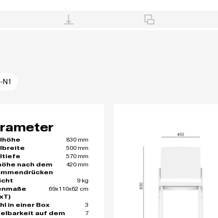
-N1
rameter
830 mm
lhöhe
500 mm
lbreite
570 mm
ltiefe
420 mm
höhe nach dem
ammendrücken
9 kg
icht
69x110x62 cm
enmaße
xT)
3
hl in einer Box
7
elbarkeit auf dem