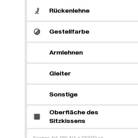
Rückenlehne
Gestellfarbe
Armlehnen
Gleiter
Sonstige
Oberfläche des
Sitzkissens
Seance Art 180-N1
+
CSE02 se.