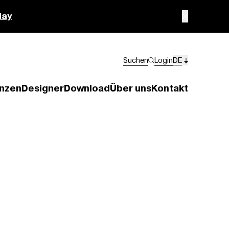
lay
Suchen
Login
DE
nzen
Designer
Download
Über uns
Kontakt