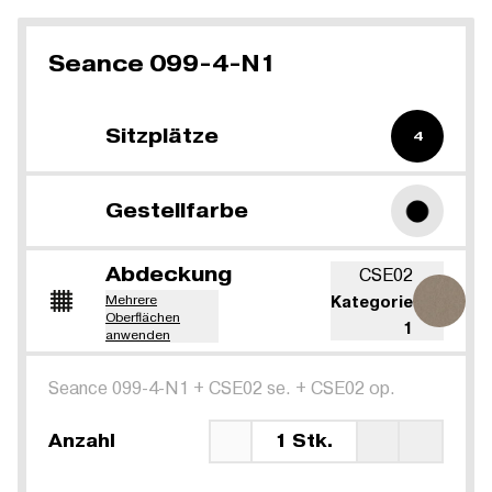
Seance 099-4-N1
Sitzplätze
4
Gestellfarbe
Abdeckung
CSE02
Mehrere
Kategorie
Oberflächen
1
anwenden
Seance 099-4-N1
+
CSE02 se.
+
CSE02 op.
Anzahl
1 Stk.