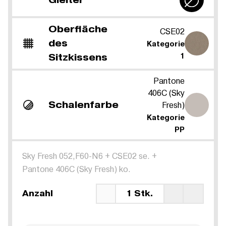
Oberfläche
CSE02
des
Kategorie
Sitzkissens
1
Pantone
406C (Sky
Schalenfarbe
Fresh)
Kategorie
PP
Sky Fresh 052,F60-N6
+
CSE02 se.
+
Pantone 406C (Sky Fresh) ko.
Anzahl
1 Stk.