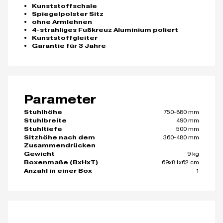
Kunststoffschale
Spiegelpolster Sitz
ohne Armlehnen
4-strahliges Fußkreuz Aluminium poliert
Kunststoffgleiter
Garantie für 3 Jahre
Parameter
750-880 mm
Stuhlhöhe
490 mm
Stuhlbreite
500 mm
Stuhltiefe
360-480 mm
Sitzhöhe nach dem
Zusammendrücken
9 kg
Gewicht
69x81x62 cm
Boxenmaße (BxHxT)
1
Anzahl in einer Box