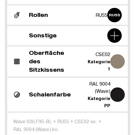
Rollen
RU55
RU55
Sonstige
Oberfläche
CSE02
des
Kategorie
Sitzkissens
1
RAL 9004
(Wave)
Schalenfarbe
Kategorie
PP
Wave 030,F95-BL
+
RU55
+
CSE02 se.
+
RAL 9004 (Wave) ko.