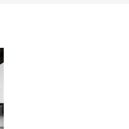
instellbare Rückenlehne (UP-DOWN) und Pump-Lordosenstütze (BO-AIR).
stützen (BO, BO-AIR).