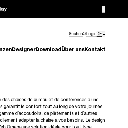
lay
Suchen
Login
DE
nzen
Designer
Download
Über uns
Kontakt
des chaises de bureau et de conférences à une
s garantit le confort tout au long de votre journée
e gamme d'accoudoirs, de piètements et d'autres
cilement adapter la chaise à vos besoins. Le design
 Web Omega une solution idéale pour tout type