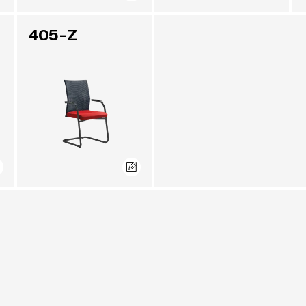
405-Z
bei Modell 290) sind in folgenden 3D-Netzgeweben möglich: THEO NETS (B), O
nd stoffbezogen.
IB (A), gegen Aufpreis mit Option OR-A mit SWING (B).