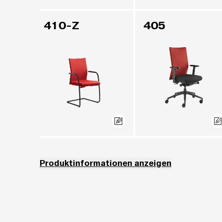
410-Z
405
Produktinformationen anzeigen
Die Rückenlehnen der Modelle 290, 291 sowie die Kopfstützen (
Die Sitze, Rückenlehnen und Kopfstützen der Modelle 410, 411 si
Die Rückenlehnen der Modelle 405 sind bespannt in Netzgewebe R