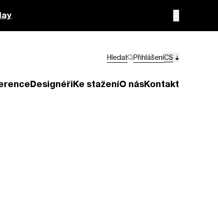
lay
Hledat
Přihlášení
CS
erence
Designéři
Ke stažení
O nás
Kontakt