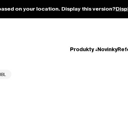
based on your location. Display this version?
Disp
Produkty
Novinky
Ref
3BL