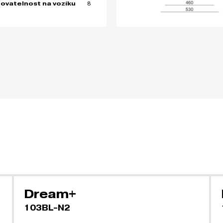
8
ovatelnost na vozíku
Dream+
103BL-N2