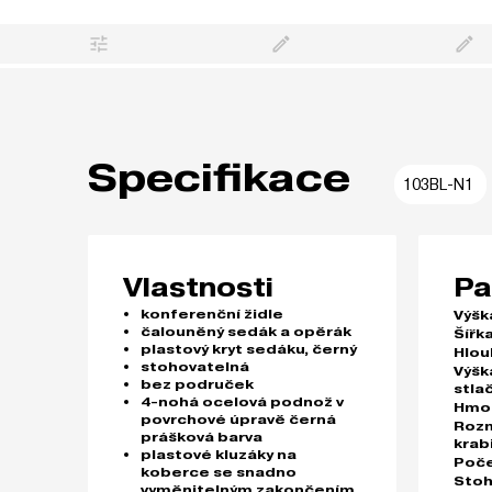
Specifikace
103BL-N1
Vlastnosti
Pa
konferenční židle
Výšk
čalouněný sedák a opěrák
Šířka
plastový kryt sedáku, černý
Hlou
stohovatelná
Výšk
bez područek
stla
4-nohá ocelová podnož v
Hmo
povrchové úpravě černá
Roz
prášková barva
krab
plastové kluzáky na
Poče
koberce se snadno
Stoh
vyměnitelným zakončením