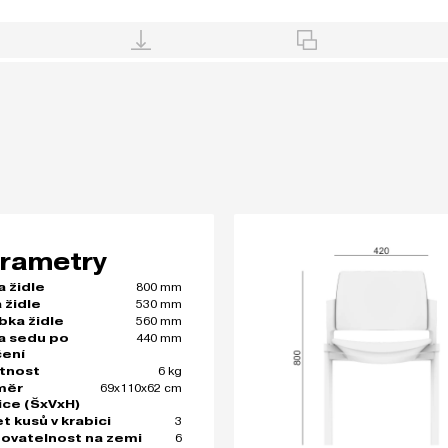
rametry
800 mm
a židle
530 mm
 židle
560 mm
bka židle
440 mm
a sedu po
čení
6 kg
tnost
69x110x62 cm
měr
ice (ŠxVxH)
3
t kusů v krabici
6
ovatelnost na zemi