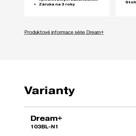
Stoh
Záruka na 3 roky
Produktové informace série Dream+
Varianty
Dream+
103BL-N1