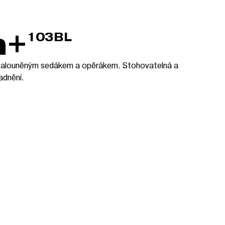
m+
103BL
s čalouněným sedákem a opěrákem. Stohovatelná a
adnění.