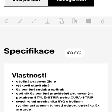
Specifikace
430-SYQ
Vlastnosti
otočná pracovní židle
výškově stavitelná
čalouněný sedák a opěrák
opěrák čalouněný pravidelně pruhovaným
potahem STYLE-STRIP, nebo CURA-STRIP
synchronní mechanika SYQ s bočním
rychlonastavením tuhosti odporu opěráku, 5x
aretace