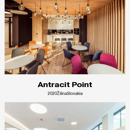
Antracit Point
2020
Žilina
Slovakia