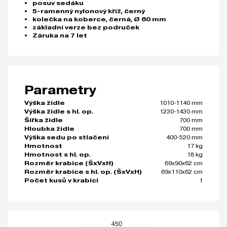
posuv sedáku
5-ramenný nylonový kříž, černý
kolečka na koberce, černá, Ø 60 mm
základní verze bez područek
Záruka na 7 let
Parametry
1010-1140 mm
Výška židle
1230-1430 mm
Výška židle s hl. op.
700 mm
Šířka židle
700 mm
Hloubka židle
400-520 mm
Výška sedu po stlačení
17 kg
Hmotnost
18 kg
Hmotnost s hl. op.
69x90x62 cm
Rozměr krabice (ŠxVxH)
69x110x62 cm
Rozměr krabice s hl. op. (ŠxVxH)
1
Počet kusů v krabici