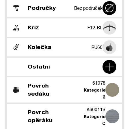
Područky
Bez područek
Kříž
F12-BL
Kolečka
RU60
Ostatní
61078
Povrch
Kategorie
sedáku
2
A60011S
Povrch
Kategorie
opěráku
C