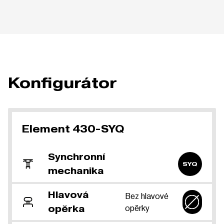
Konfigurátor
Element 430-SYQ
Synchronní
SYQ
mechanika
Hlavová
Bez hlavové
opěrky
opěrka