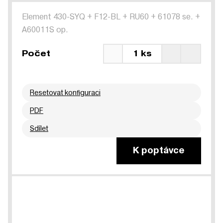
Element 430-SYQ
+
F12-BL
+
RU60
+
61078 se.
+
A60011S op.
Počet
1 ks
Resetovat konfiguraci
PDF
Sdílet
K poptávce