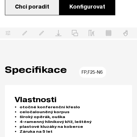
Chci poradit
Konfigurovat
Specifikace
FP,F25-N6
Vlastnosti
otočné konferenční křeslo
celočalouněný korpus
široký opěrák, ouška
4-ramenný hliníkový kříž, leštěný
plastové kluzáky na koberce
Záruka na 5 let