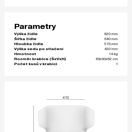
Parametry
820 mm
Výška židle
640 mm
Šířka židle
570 mm
Hloubka židle
430 mm
Výška sedu po stlačení
14 kg
Hmotnost
69x90x62 cm
Rozměr krabice (ŠxVxH)
1
Počet kusů v krabici