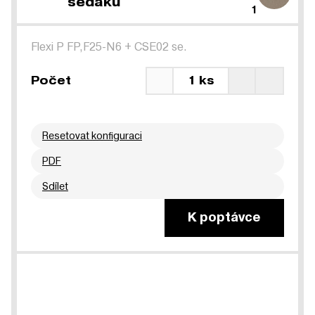
sedáku
1
Flexi P FP,F25-N6
+
CSE02 se.
Počet
1 ks
Resetovat konfiguraci
PDF
Sdílet
K poptávce