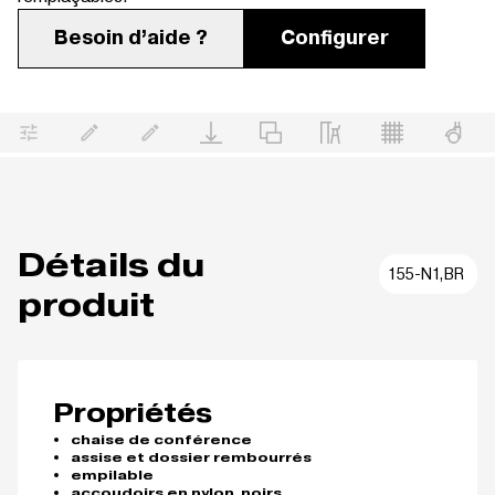
Besoin d’aide ?
Configurer
Détails du
155-N1,BR
produit
Propriétés
chaise de conférence
assise et dossier rembourrés
empilable
accoudoirs en nylon, noirs