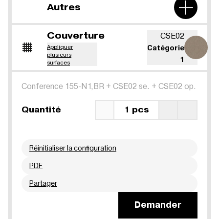
Autres
Couverture
CSE02
Appliquer
Catégorie
plusieurs
1
surfaces
Conference 155-N1,BR
+
CSE02 se.
+
CSE02 op.
Quantité
1 pcs
Réinitialiser la configuration
PDF
Partager
Demander