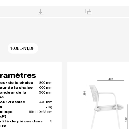
103BL-N1,BR
ramètres
800 mm
eur de la chaise
600 mm
eur de la chaise
560 mm
ondeur de la
se
440 mm
eur d'assise
7 kg
s
69x110x62 cm
allage
xP)
3
tité de pièces dans
oîte