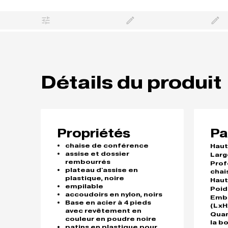
Détails du produit
Propriétés
Pa
chaise de conférence
Haut
assise et dossier
Larg
rembourrés
Prof
plateau d'assise en
chai
plastique, noire
Haut
empilable
Poid
accoudoirs en nylon, noirs
Emb
Base en acier à 4 pieds
(LxH
avec revêtement en
Quan
couleur en poudre noire
la b
patins en plastique pour