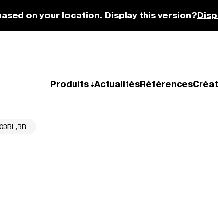
based on your location. Display this version?
Disp
Produits
Actualités
Références
Créat
03BL,BR