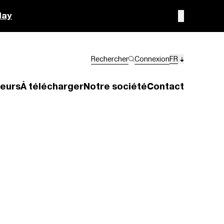
lay
Rechercher
Connexion
FR
eurs
À télécharger
Notre société
Contact