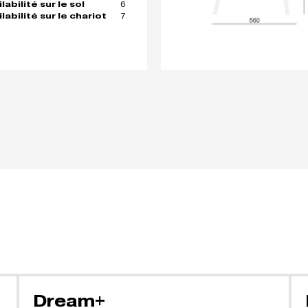
6
abilité sur le sol
7
labilité sur le chariot
Dream+