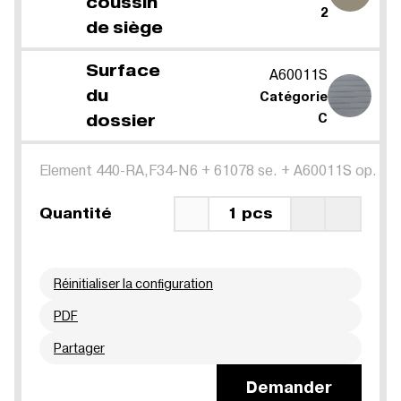
coussin
2
de siège
Surface
A60011S
du
Catégorie
dossier
C
Element 440-RA,F34-N6
+
61078 se.
+
A60011S op.
Quantité
1 pcs
Réinitialiser la configuration
PDF
Partager
Demander