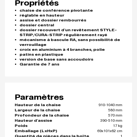
Propriétés
chaise de conférence pivotante
réglable en hauteur
assise et dossier rembourrés
dossier central
dossier recouvert d'un revêtement STYLE-
STRIP/CURA-STRIP régulièrement rayé
mécanisme à bascule RA, sans possibilité de
verrouillage
croix en aluminium à 4 branches, polie
patins en plastique
version de base sans accoudoirs
Garantie de 7 ans
Paramètres
910-1040 mm
Hauteur de la chaise
580 mm
Largeur de la chaise
570 mm
Profondeur de la chaise
390-510 mm
Hauteur d'assise
17 kg
Poids
69x101x62 cm
Emballage (LxHxP)
1
Quantité de pièces dans la boîte