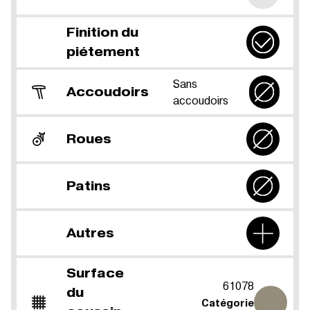
Finition du
piétement
Sans
Accoudoirs
accoudoirs
Roues
Patins
Autres
Surface
61078
du
Catégorie