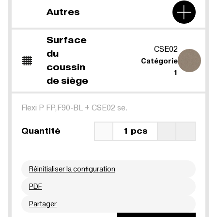
Autres
Surface
CSE02
du
Catégorie
coussin
1
de siège
Flexi P FP,F90-BL
+
CSE02 se.
Quantité
1 pcs
Réinitialiser la configuration
PDF
Partager