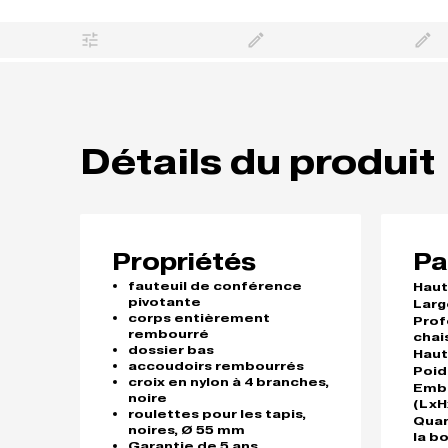
Détails du produit
Propriétés
Pa
fauteuil de conférence
Haut
pivotante
Larg
corps entièrement
Prof
rembourré
chai
dossier bas
Haut
accoudoirs rembourrés
Poid
croix en nylon à 4 branches,
Emb
noire
(LxH
roulettes pour les tapis,
Quan
noires, Ø 55 mm
la b
Garantie de 5 ans