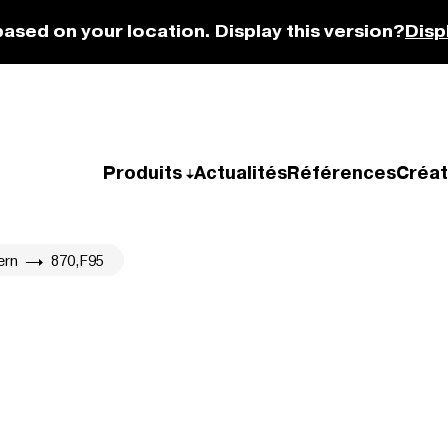
based on your location. Display this version?
Disp
Produits
Actualités
Références
Créat
ern
870,F95