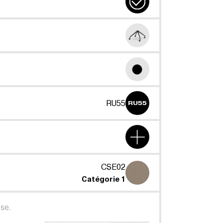
RU55
RU55
CSE02
Catégorie 1
se.