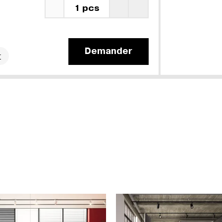
1 pcs
Demander
r