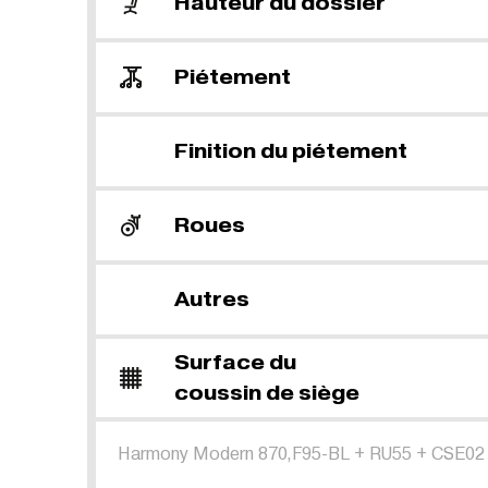
Hauteur du dossier
Piétement
Finition du piétement
Roues
Autres
Surface du
coussin de siège
Harmony Modern 870,F95-BL
+
RU55
+
CSE02 