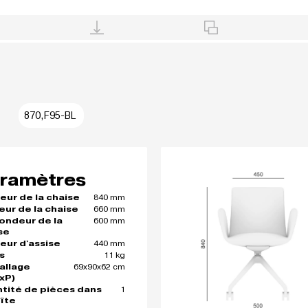
870,F95-BL
ramètres
840 mm
eur de la chaise
660 mm
eur de la chaise
600 mm
ondeur de la
se
440 mm
eur d'assise
11 kg
s
69x90x62 cm
allage
xP)
1
tité de pièces dans
oîte