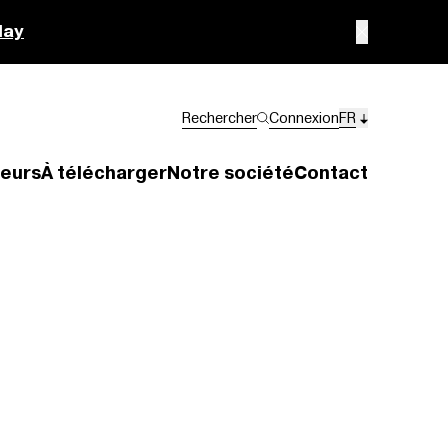
lay
Rechercher
Connexion
FR
eurs
À télécharger
Notre société
Contact