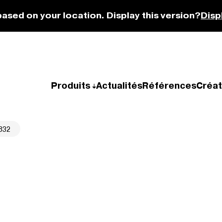
based on your location. Display this version?
Disp
Produits
Actualités
Références
Créat
832