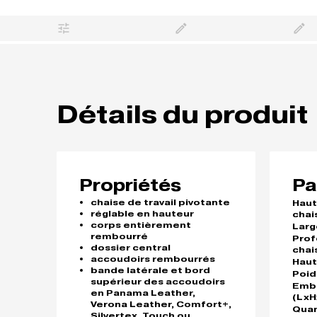
Détails du produit
Propriétés
Pa
chaise de travail pivotante
Haut
réglable en hauteur
chai
corps entièrement
Larg
rembourré
Prof
dossier central
chai
accoudoirs rembourrés
Haut
bande latérale et bord
Poid
supérieur des accoudoirs
Emb
en Panama Leather,
(LxH
Verona Leather, Comfort+,
Quan
Silvertex, Touch ou