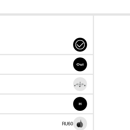
Oui
H
RU60