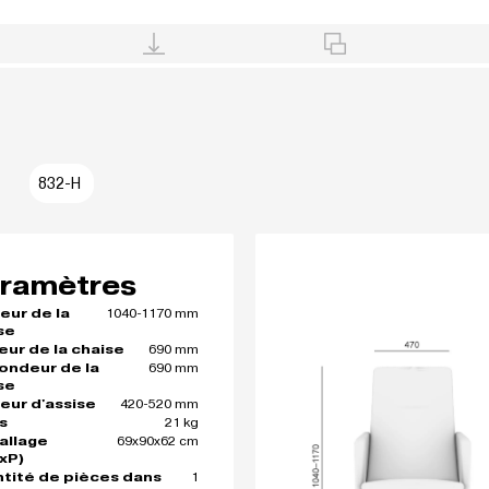
832-H
ramètres
1040-1170 mm
eur de la
se
690 mm
eur de la chaise
690 mm
ondeur de la
se
420-520 mm
eur d'assise
21 kg
s
69x90x62 cm
allage
xP)
1
tité de pièces dans