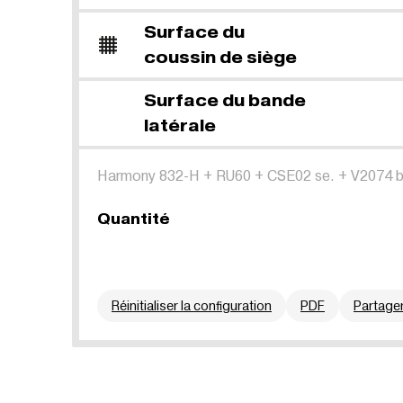
Surface du
coussin de siège
Surface du bande
latérale
Harmony 832-H
+
RU60
+
CSE02 se.
+
V2074 b
Quantité
Réinitialiser la configuration
PDF
Partage