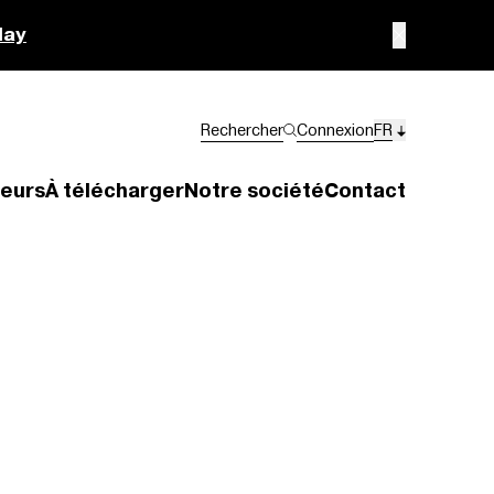
lay
Rechercher
Connexion
FR
eurs
À télécharger
Notre société
Contact