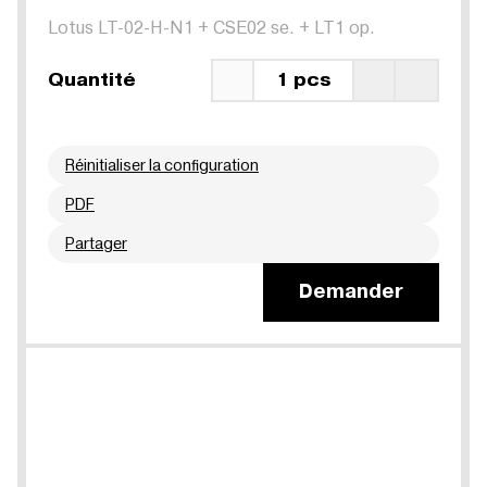
Lotus LT-02-H-N1
+
CSE02 se.
+
LT1 op.
Quantité
1 pcs
Réinitialiser la configuration
PDF
Partager
Demander