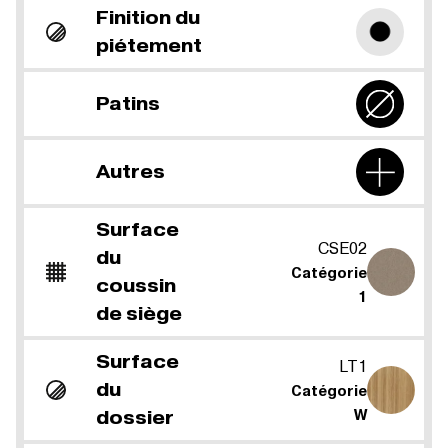
Finition du
piétement
Patins
Autres
Surface
CSE02
du
Catégorie
coussin
1
de siège
Surface
LT1
du
Catégorie
dossier
W