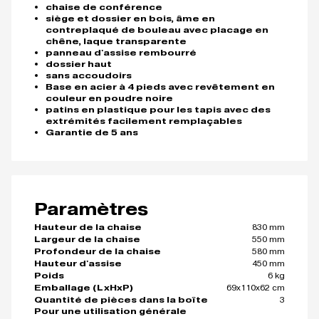
chaise de conférence
siège et dossier en bois, âme en
contreplaqué de bouleau avec placage en
chêne, laque transparente
panneau d'assise rembourré
dossier haut
sans accoudoirs
Base en acier à 4 pieds avec revêtement en
couleur en poudre noire
patins en plastique pour les tapis avec des
extrémités facilement remplaçables
Garantie de 5 ans
Paramètres
830 mm
Hauteur de la chaise
550 mm
Largeur de la chaise
580 mm
Profondeur de la chaise
450 mm
Hauteur d'assise
6 kg
Poids
69x110x62 cm
Emballage (LxHxP)
3
Quantité de pièces dans la boîte
Pour une utilisation générale