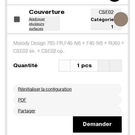
Couverture
CSE02
Appliquer
Catégorie
plusieurs
1
surfaces
Melody Design 795-FR,F40-N6
+
F40-N6
+
RU60
+
CSE02 se.
+
CSE02 op.
Quantité
1 pcs
Réinitialiser la configuration
PDF
Partager
Demander