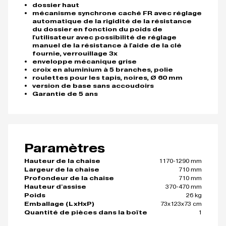
dossier haut
mécanisme synchrone caché FR avec réglage
automatique de la rigidité de la résistance
du dossier en fonction du poids de
l'utilisateur avec possibilité de réglage
manuel de la résistance à l'aide de la clé
fournie, verrouillage 3x
enveloppe mécanique grise
croix en aluminium à 5 branches, polie
roulettes pour les tapis, noires, Ø 60 mm
version de base sans accoudoirs
Garantie de 5 ans
Paramètres
1170-1290 mm
Hauteur de la chaise
710 mm
Largeur de la chaise
710 mm
Profondeur de la chaise
370-470 mm
Hauteur d'assise
26 kg
Poids
73x123x73 cm
Emballage (LxHxP)
1
Quantité de pièces dans la boîte