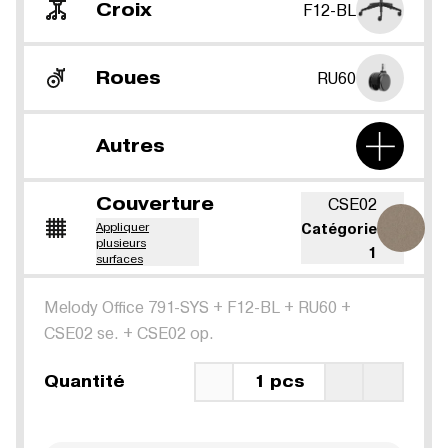
Croix
F12-BL
Roues
RU60
Autres
Couverture
CSE02
Appliquer
Catégorie
plusieurs
1
surfaces
Melody Office 791-SYS
+
F12-BL
+
RU60
+
CSE02 se.
+
CSE02 op.
Quantité
1 pcs