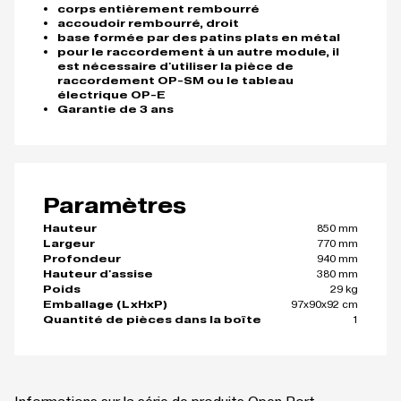
corps entièrement rembourré
accoudoir rembourré, droit
base formée par des patins plats en métal
pour le raccordement à un autre module, il
est nécessaire d'utiliser la pièce de
raccordement OP-SM ou le tableau
électrique OP-E
Garantie de 3 ans
Paramètres
850 mm
Hauteur
770 mm
Largeur
940 mm
Profondeur
380 mm
Hauteur d'assise
29 kg
Poids
97x90x92 cm
Emballage (LxHxP)
1
Quantité de pièces dans la boîte