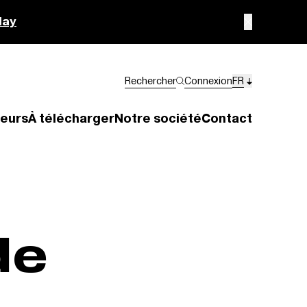
lay
Rechercher
Connexion
FR
eurs
À télécharger
Notre société
Contact
de