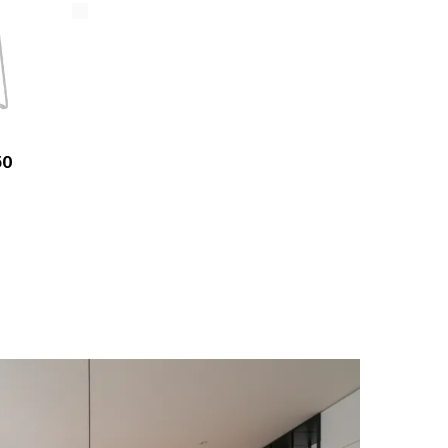
50
Sunrise 153-D