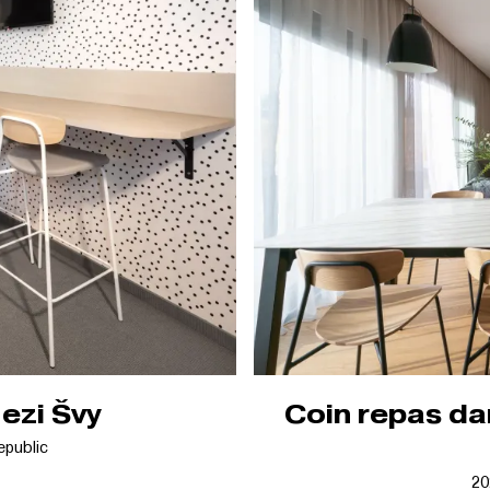
ezi Švy
Coin repas da
epublic
20