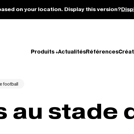
based on your location. Display this version?
Disp
Produits
Actualités
Références
Créat
 football
 au stade 