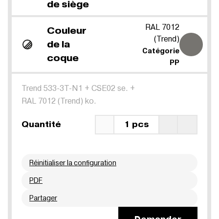
de siège
RAL 7012
Couleur
(Trend)
de la
Catégorie
coque
PP
Trend 533-3T-N1
+
CSE02 se.
+
RAL 7012 (Trend) ko.
Quantité
1 pcs
Réinitialiser la configuration
PDF
Partager