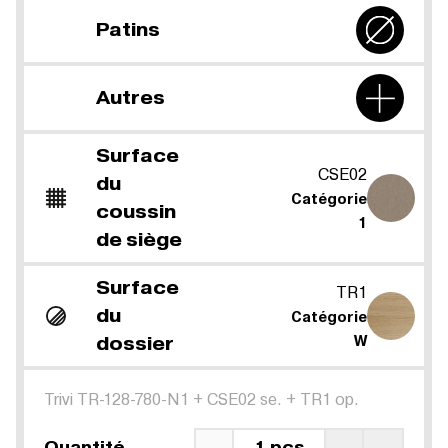
Patins
Autres
Surface
CSE02
du
Catégorie
coussin
1
de siège
Surface
TR1
du
Catégorie
dossier
W
Trivi TR-128-780-N1
+
CSE02 se.
+
TR1 op.
Quantité
1 pcs