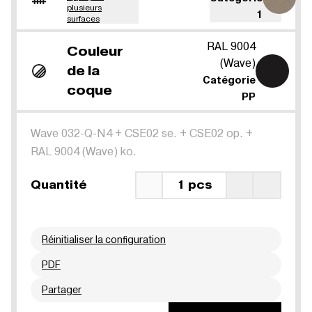
plusieurs
1
surfaces
RAL 9004
Couleur
(Wave)
de la
Catégorie
coque
PP
Wave 032-Q-N4
+
CSE02 se.
+
CSE02 op.
+
RAL 9004 (Wave) ko.
Quantité
1 pcs
Réinitialiser la configuration
PDF
Partager