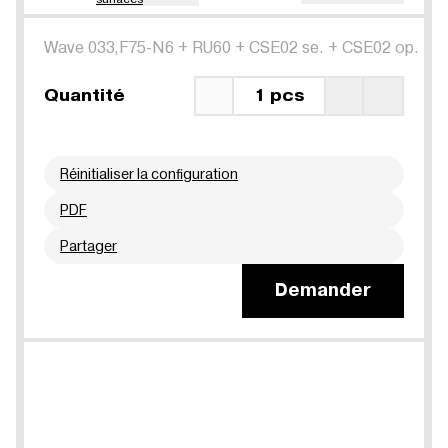
Wave 033,F75-N6
+
RU60
+
CSE02 se.
+
CSE02 op.
Quantité
1 pcs
Réinitialiser la configuration
PDF
Partager
Demander