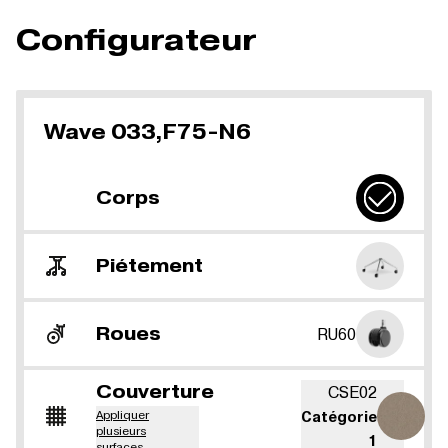
Configurateur
Wave 033,F75-N6
Corps
Piétement
Roues
RU60
Couverture
CSE02
Appliquer
Catégorie
plusieurs
1
surfaces