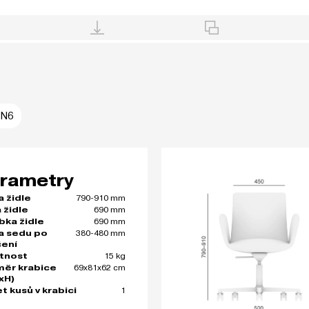
-N6
rametry
790-910 mm
a židle
690 mm
 židle
690 mm
bka židle
380-480 mm
a sedu po
čení
15 kg
tnost
69x81x62 cm
ěr krabice
xH)
1
t kusů v krabici