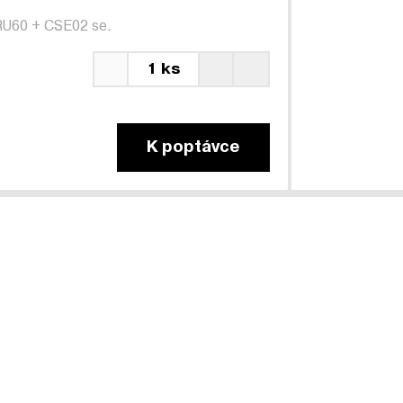
RU60
+
CSE02 se.
1 ks
K poptávce