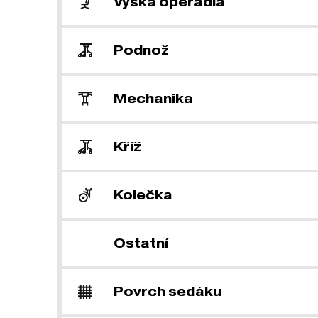
Výška opěradla
Podnož
Mechanika
Kříž
Kolečka
Ostatní
Povrch sedáku