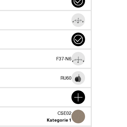
F37-N6
RU60
CSE02
Kategorie 1