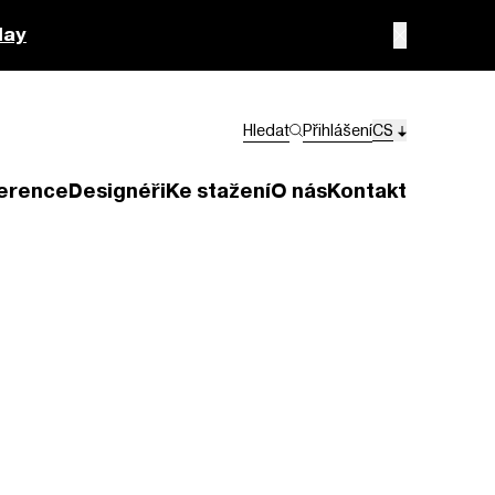
lay
Hledat
Přihlášení
CS
erence
Designéři
Ke stažení
O nás
Kontakt