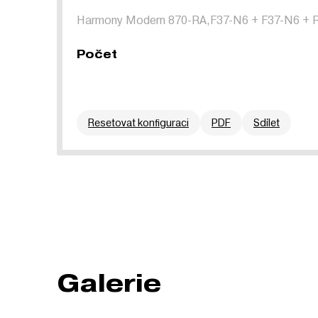
Harmony Modern 870-RA,F37-N6
+
F37-N6
+
Počet
Resetovat konfiguraci
PDF
Sdílet
Galerie