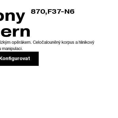
870,F37-N6
ern
nízkým opěrákem. Celočalouněný korpus a hliníkový
u manipulaci.
Konfigurovat