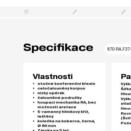
Specifikace
870-RA,F37
Vlastnosti
Pa
otočné konferenční křeslo
Výšk
celočalouněný korpus
Šířka
nízký opěrák
Hlou
čalouněné područky
Výšk
houpací mechanika RA, bez
stla
možnosti aretace
Hmo
5-ramenný hliníkový kříž,
Rozm
leštěný
(ŠxV
kolečka na koberce, černá,
Poče
Ø 60 mm
Záruka na 5 let