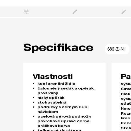
Specifikace
683-Z-N1
Vlastnosti
Pa
konferenční židle
Výšk
čalouněný sedák a opěrák,
Šířka
prošívaný
Hlou
nízký opěrák
Výšk
stohovatelná
stla
područky s černým PUR
Hmo
návlekem
Roz
ocelová pérová podnož v
krab
povrchové úpravě černá
Poče
prášková barva
Stoh
teflonové kluzáky na