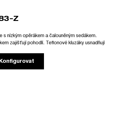
83-Z
dle s nízkým opěrákem a čalouněným sedákem.
m zajišťují pohodlí. Teflonové kluzáky usnadňují
Konfigurovat