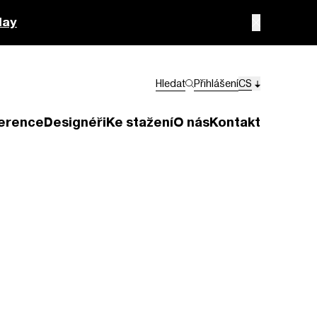
lay
Hledat
Přihlášení
CS
erence
Designéři
Ke stažení
O nás
Kontakt