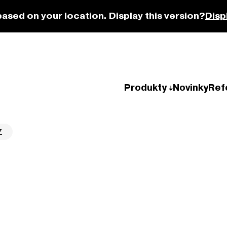
based on your location. Display this version?
Disp
Produkty
Novinky
Ref
Z