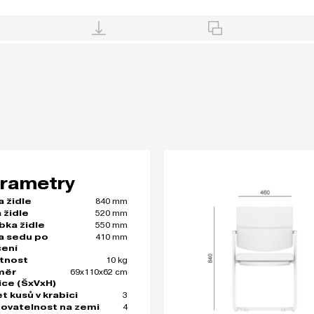
rametry
840 mm
a židle
520 mm
 židle
550 mm
bka židle
410 mm
a sedu po
čení
10 kg
tnost
69x110x62 cm
měr
ice (ŠxVxH)
3
t kusů v krabici
4
ovatelnost na zemi