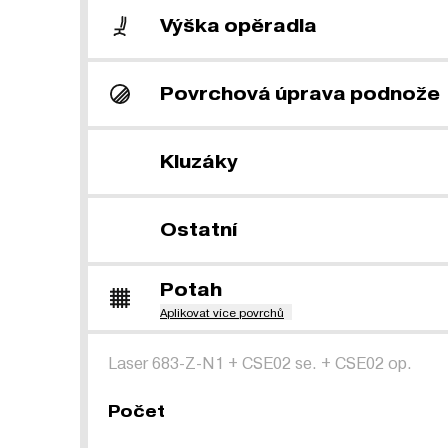
Výška opěradla
Povrchová úprava podnože
Kluzáky
Ostatní
Potah
Aplikovat více povrchů
Laser 683-Z-N1
+
CSE02 se.
+
CSE02 op.
Počet