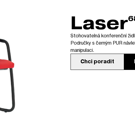
Laser
6
Stohovatelná konferenční ži
Područky s černým PUR návleke
manipulaci.
Chci poradit