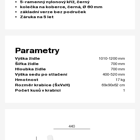
5-ramenný nylonový kříž, černý
kolečka na koberce, černá, Ø 60 mm
základní verze bez područek
Záruka na 5 let
Parametry
1010-1200 mm
Výška židle
700 mm
Šířka židle
700 mm
Hloubka židle
400-520 mm
Výška sedu po stlačení
17 kg
Hmotnost
69x90x62 cm
Rozměr krabice (ŠxVxH)
1
Počet kusů v krabici