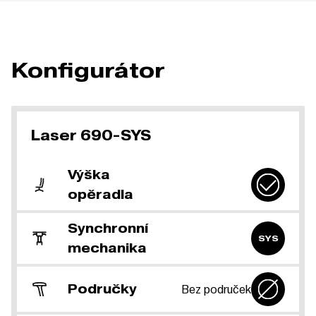
Konfigurátor
Laser 690-SYS
Výška
opěradla
Synchronní
SYS
mechanika
Područky
Bez područek