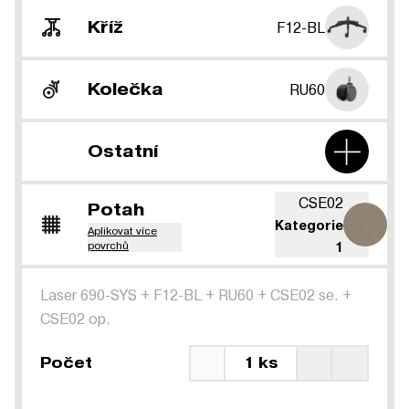
Kříž
F12-BL
Kolečka
RU60
Ostatní
CSE02
Potah
Kategorie
Aplikovat více
povrchů
1
Laser 690-SYS
+
F12-BL
+
RU60
+
CSE02 se.
+
CSE02 op.
Počet
1 ks