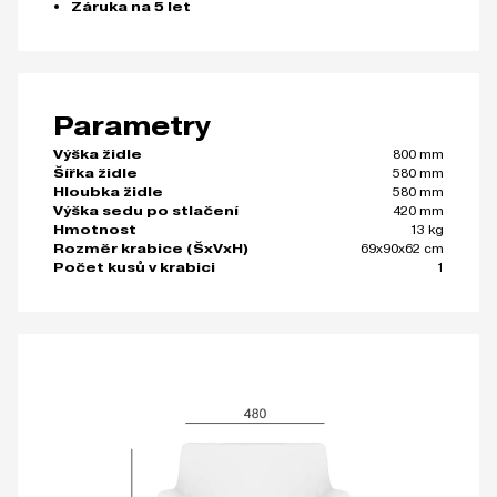
Záruka na 5 let
Parametry
800 mm
Výška židle
580 mm
Šířka židle
580 mm
Hloubka židle
420 mm
Výška sedu po stlačení
13 kg
Hmotnost
69x90x62 cm
Rozměr krabice (ŠxVxH)
1
Počet kusů v krabici