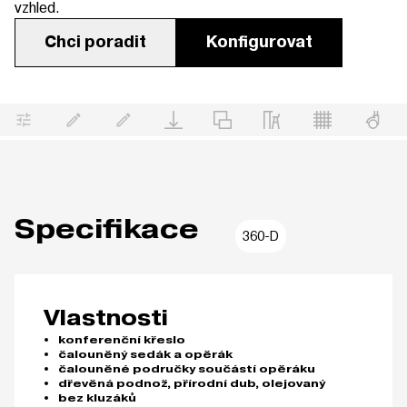
vzhled.
Chci poradit
Konfigurovat
Specifikace
360-D
Vlastnosti
konferenční křeslo
čalouněný sedák a opěrák
čalouněné područky součástí opěráku
dřevěná podnož, přírodní dub, olejovaný
bez kluzáků