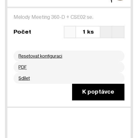
1
Melody Meeting 360-D
+
CSE02 se.
Počet
1 ks
Resetovat konfiguraci
PDF
Sdílet
K poptávce