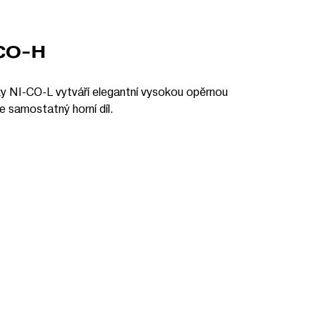
CO-H
ky NI-CO-L vytváří elegantní vysokou opěrnou
 samostatný horní díl.