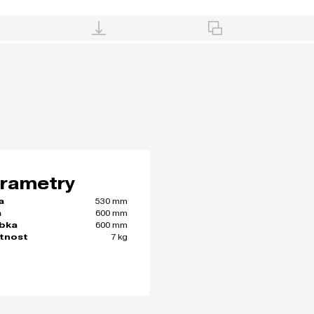
rametry
530 mm
a
600 mm
a
600 mm
bka
7 kg
tnost