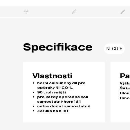
Specifikace
NI-CO-H
Vlastnosti
Pa
horní čalouněný díl pro
Výšk
opěráky NI-CO-L
Šířk
90°, roh vnější
Hlou
pro každý opěrák se volí
Hmo
samostatný horní díl
nelze dodat samostatně
Záruka na 5 let