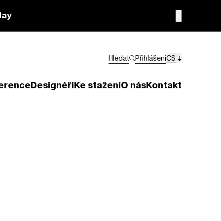
lay
Hledat
Přihlášení
CS
erence
Designéři
Ke stažení
O nás
Kontakt