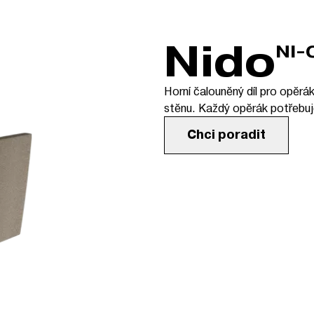
Nido
NI-
Horní čalouněný díl pro opěrá
stěnu. Každý opěrák potřebuje
Chci poradit