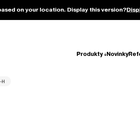
based on your location. Display this version?
Disp
Produkty
Novinky
Ref
-H