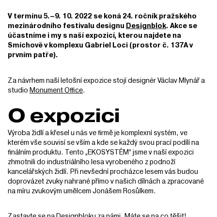
V termínu 5.–9. 10. 2022 se koná 24. ročník pražského
mezinárodního festivalu designu
Designblok
. Akce se
účastníme i my s naší expozicí, kterou najdete na
Smíchově v komplexu Gabriel Loci (prostor č. 137A v
prvním patře).
Za návrhem naší letošní expozice stojí designér Václav Mlynář a
studio
Monument Office
.
O expozici
Výroba židlí a křesel u nás ve firmě je komplexní systém, ve
kterém vše souvisí se vším a kde se každý svou prací podílí na
finálním produktu. Tento „EKOSYSTÉM“ jsme v naší expozici
zhmotnili do industriálního lesa vyrobeného z podnoží
kancelářských židlí. Při nevšední procházce lesem vás budou
doprovázet zvuky nahrané přímo v našich dílnách a zpracované
na míru zvukovým umělcem Jonášem Rosůlkem.
Zastavte se na Designbloku za námi
. Máte se na co těšit!