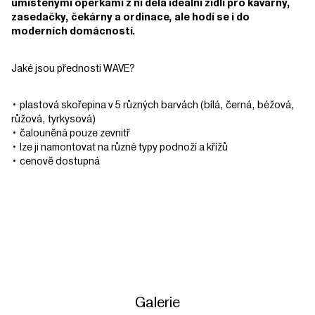
umístěnými opěrkami z ní dělá ideální židli pro kavárny,
zasedačky, čekárny a ordinace, ale hodí se i do
moderních domácností.
Jaké jsou přednosti WAVE?
• plastová skořepina v 5 různých barvách (bílá, černá, béžová,
růžová, tyrkysová)
• čalouněná pouze zevnitř
• lze ji namontovat na různé typy podnoží a křížů
• cenově dostupná
Galerie