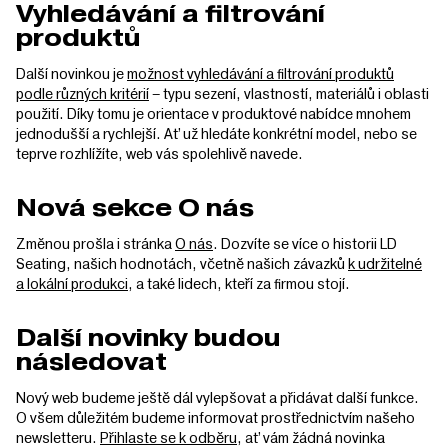
Vyhledávání a filtrování
produktů
Další novinkou je
možnost vyhledávání a filtrování produktů
podle různých kritérií
– typu sezení, vlastností, materiálů i oblasti
použití. Díky tomu je orientace v produktové nabídce mnohem
jednodušší a rychlejší. Ať už hledáte konkrétní model, nebo se
teprve rozhlížíte, web vás spolehlivě navede.
Nová sekce O nás
Změnou prošla i stránka
O nás
. Dozvíte se více o historii LD
Seating, našich hodnotách, včetně našich závazků
k udržitelné
a lokální produkci
, a také lidech, kteří za firmou stojí.
Další novinky budou
následovat
Nový web budeme ještě dál vylepšovat a přidávat další funkce.
O všem důležitém budeme informovat prostřednictvím našeho
newsletteru.
Přihlaste se k odběru
, ať vám žádná novinka