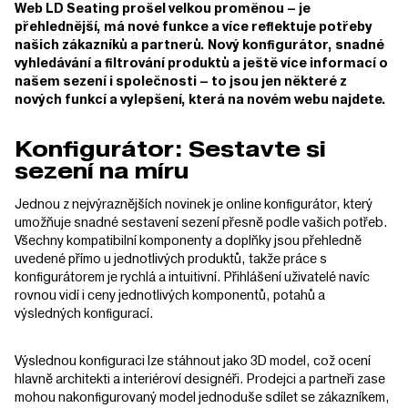
Web LD Seating prošel velkou proměnou – je
přehlednější, má nové funkce a více reflektuje potřeby
našich zákazníků a partnerů. Nový konfigurátor, snadné
vyhledávání a filtrování produktů a ještě více informací o
našem sezení i společnosti – to jsou jen některé z
nových funkcí a vylepšení, která na novém webu najdete.
Konfigurátor: Sestavte si
sezení na míru
Jednou z nejvýraznějších novinek je online konfigurátor, který
umožňuje snadné sestavení sezení přesně podle vašich potřeb.
Všechny kompatibilní komponenty a doplňky jsou přehledně
uvedené přímo u jednotlivých produktů, takže práce s
konfigurátorem je rychlá a intuitivní. Přihlášení uživatelé navíc
rovnou vidí i ceny jednotlivých komponentů, potahů a
výsledných konfigurací.
Výslednou konfiguraci lze stáhnout jako 3D model, což ocení
hlavně architekti a interiéroví designéři. Prodejci a partneři zase
mohou nakonfigurovaný model jednoduše sdílet se zákazníkem,