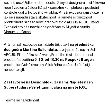
sezení, urazí židle dlouhou cestu. Z mysli designéra pod šikovné
ruce švadlen a čalouníků až k samotné kompletaci a poslední
kontrole kvality hotového výrobku. V naší expozici vám ukážeme,
jak se z nápadu stává skutečnost, a budete mít možnost
prohlédnout si naše nové pracovní židle
ARCUS
a
FOLLOWME
.
Expozici pro nás navrhl designér Václav Mlynář a studio
Monument Office
.
V rámci naší expozice se můžete těšit také na
přednášku
, který pro nás navrhl židli
designéra
Martina Ballendata
ARCUS. Přednáška s názvem „From the first idea to serial
product“ proběhne
v
5. 10. od 19.30 na Respekt Stage
prostorách Velké dvorany Veletržního paláce. Určitě si ji
nenechte ujít.
Zastavte se na Designbloku za námi. Najdete nás v
Superstudiu ve Veletržním paláci na místě P.06.
Těšíme se na viděnou!