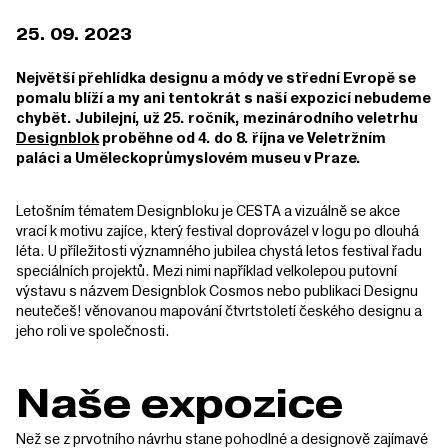
25. 09. 2023
Největší přehlídka designu a módy ve střední Evropě se
pomalu blíží a my ani tentokrát s naší expozicí nebudeme
chybět. Jubilejní, už 25. ročník, mezinárodního veletrhu
Designblok
proběhne od 4. do 8. října ve Veletržním
paláci a Uměleckoprůmyslovém museu v Praze.
Letošním tématem Designbloku je CESTA a vizuálně se akce
vrací k motivu zajíce, který festival doprovázel v logu po dlouhá
léta. U příležitosti významného jubilea chystá letos festival řadu
speciálních projektů. Mezi nimi například velkolepou putovní
výstavu s názvem Designblok Cosmos nebo publikaci Designu
neutečeš! věnovanou mapování čtvrtstoletí českého designu a
jeho roli ve společnosti.
Naše expozice
Než se z prvotního návrhu stane pohodlné a designově zajímavé