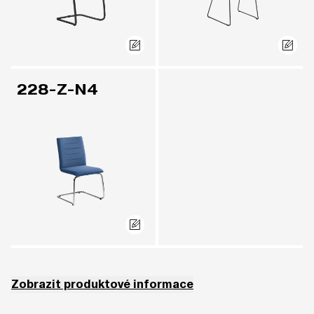
228-Z-N4
Zobrazit produktové informace
Nelze čalounit v potahu TOUCH (3) a CORK (5).