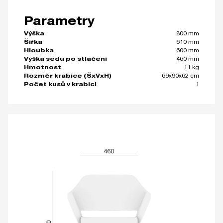
Parametry
800 mm
Výška
610 mm
Šířka
600 mm
Hloubka
460 mm
Výška sedu po stlačení
11 kg
Hmotnost
69x90x62 cm
Rozměr krabice (ŠxVxH)
1
Počet kusů v krabici