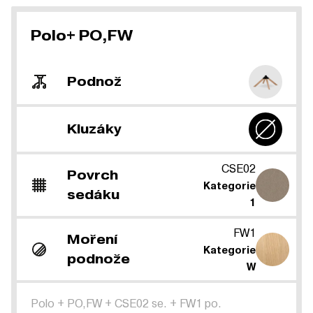
Polo+ PO,FW
Podnož
Kluzáky
CSE02
Povrch
Kategorie
sedáku
1
FW1
Moření
Kategorie
podnože
W
Polo
+
PO,FW
+
CSE02 se.
+
FW1 po.