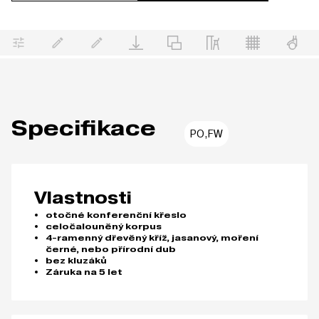
Specifikace
PO,FW
Vlastnosti
otočné konferenční křeslo
celočalouněný korpus
4-ramenný dřevěný kříž, jasanový, moření
černé, nebo přírodní dub
bez kluzáků
Záruka na 5 let