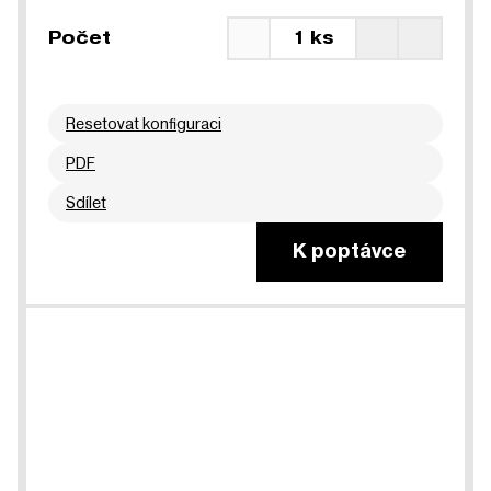
Počet
1 ks
Resetovat konfiguraci
PDF
Sdílet
K poptávce