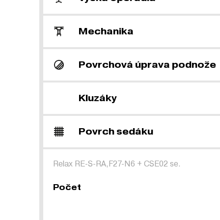
Mechanika
Povrchová úprava podnože
Kluzáky
Povrch sedáku
Relax RE-S-RA,F27-N6
+
CSE02 se.
Počet