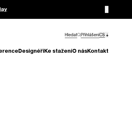
lay
Hledat
Přihlášení
CS
erence
Designéři
Ke stažení
O nás
Kontakt