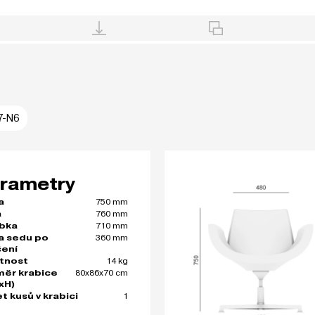
7-N6
rametry
750 mm
a
760 mm
a
710 mm
bka
360 mm
a sedu po
čení
14 kg
tnost
80x86x70 cm
ěr krabice
xH)
1
t kusů v krabici