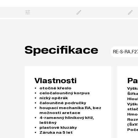
Specifikace
RE-S-RA,F2
Vlastnosti
Pa
otočné křeslo
Výšk
celočalouněný korpus
Šířk
nízký opěrák
Hlou
čalouněné područky
Výšk
houpací mechanika RA, bez
stla
možnosti aretace
Hmo
4-ramenný hliníkový kříž,
Rozm
leštěný
(ŠxV
plastové kluzáky
Poče
Záruka na 5 let