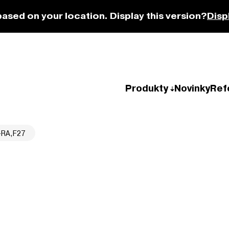
based on your location. Display this version?
Disp
Produkty
Novinky
Ref
-RA,F27