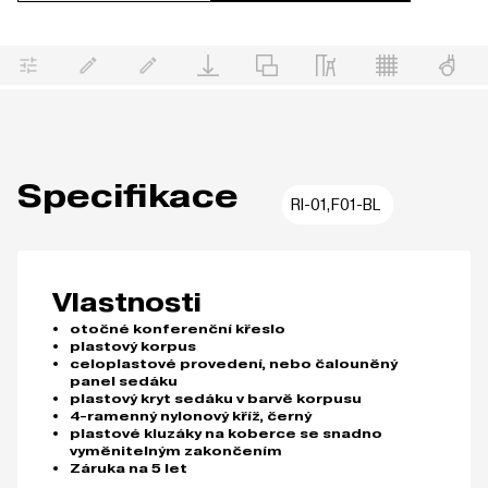
Specifikace
RI-01,F01-BL
Vlastnosti
otočné konferenční křeslo
plastový korpus
celoplastové provedení, nebo čalouněný
panel sedáku
plastový kryt sedáku v barvě korpusu
4-ramenný nylonový kříž, černý
plastové kluzáky na koberce se snadno
vyměnitelným zakončením
Záruka na 5 let