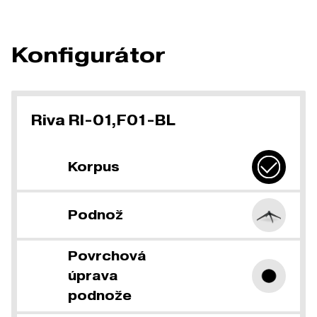
Konfigurátor
Riva RI-01,F01-BL
Korpus
Podnož
Povrchová
úprava
podnože