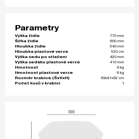
Parametry
770 mm
Výška židle
600 mm
Šířka židle
540 mm
Hloubka židle
530 cm
Hloubka plastové verze
420 mm
Výška sedu po stlačení
410 mm
Výška sedáku plastové verze
9 kg
Hmotnost
8 kg
Hmotnost plastové verze
69x81x62 cm
Rozměr krabice (ŠxVxH)
1
Počet kusů v krabici