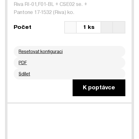
Riva RI-01,F01-BL
+
CSE02 se.
+
Pantone 17-1532 (Riva) ko.
Počet
1 ks
Resetovat konfiguraci
PDF
Sdílet
K poptávce